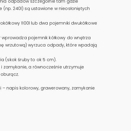
ania odpadów szczególnie tam gdzie
 (np. 240l) są ustawione w nieosłoniętych
kółkowy 1100l lub dwa pojemniki dwukółkowe
or wprowadza pojemnik kółkowy do wnętrza
apę wrzutową) wyrzuca odpady, które wpadają
 (skok śruby to ok 5 cm).
 i zamykanie, a równocześnie utrzymuje
 oburącz.
kcji – napis kolorowy, grawerowany, zamykanie