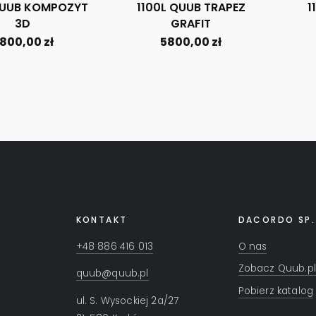
QUUB KOMPOZYT
1100L QUUB TRAPEZ
1
3D
GRAFIT
800,00
zł
5800,00
zł
KONTAKT
DACORDO SP.
+48 886 416 013
O nas
Zobacz Quub.pl
quub@quub.pl
Pobierz katalog
ul. S. Wysockiej 2a/27