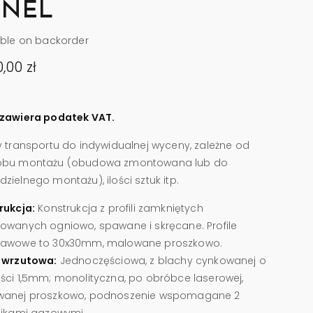
ANEL
able on backorder
0,00
zł
zawiera podatek VAT.
y transportu do indywidualnej wyceny, zależne od
obu montażu (obudowa zmontowana lub do
ielnego montażu), ilości sztuk itp.
rukcja:
Konstrukcja z profili zamkniętych
owanych ogniowo, spawane i skręcane. Profile
awowe to 30x30mm, malowane proszkowo.
 wrzutowa:
Jednoczęściowa, z blachy cynkowanej o
ści 1,5mm; monolityczna, po obróbce laserowej,
anej proszkowo, podnoszenie wspomagane 2
nikami gazowymi