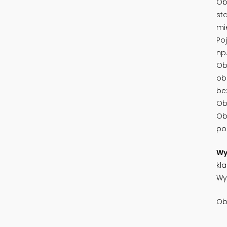
Ob
st
mi
Po
np.
Ob
ob
be
Ob
Ob
po
Wy
kl
Wy
Ob