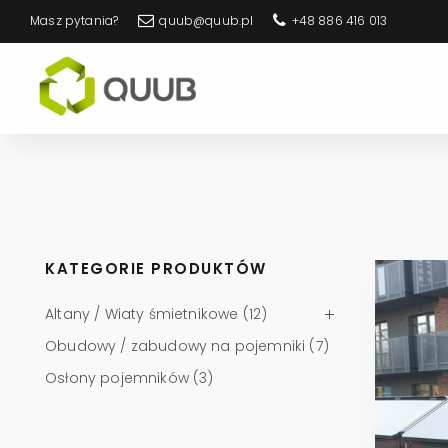
Masz pytania?
quub@quub.pl
+48 886 416 013
Sklep
Quub
KATEGORIE PRODUKTÓW
Altany / Wiaty śmietnikowe
(12)
Obudowy / zabudowy na pojemniki
(7)
Osłony pojemników
(3)