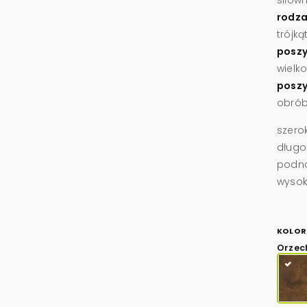
rodza
trójk
poszy
wielk
poszy
obrób
szero
długo
podno
wysok
KOLOR
Orzec