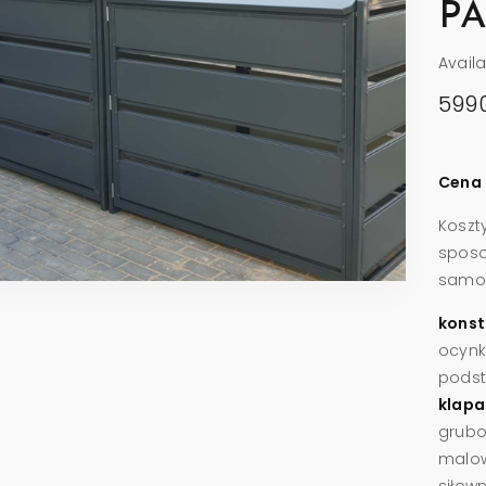
P
Avail
599
Cena 
Koszt
spos
samodz
konst
ocynk
podst
klapa
grubo
malow
siłow