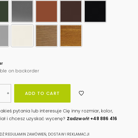
ar
able on backorder
owa
ADD TO CART
+
niki
akieś pytania lub interesuje Cię inny rozmiar, kolor,
iał i chcesz uzyskać wycenę?
Zadzwoń! +48 886 416
ity
Ź REGULAMIN ZAMÓWIEŃ, DOSTAW I REKLAMACJI