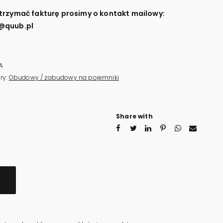
trzymać fakturę prosimy o kontakt mailowy:
@quub.pl
A
ry:
Obudowy / zabudowy na pojemniki
Share with