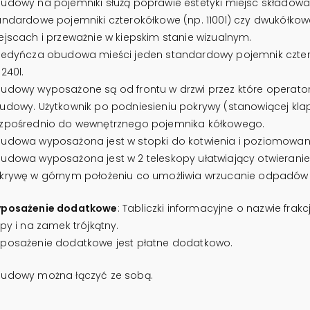
udowy na pojemniki służą poprawie estetyki miejsc składow
andardowe pojemniki czterokółkowe (np. 1100l) czy dwukółkowe
ejscach i przeważnie w kiepskim stanie wizualnym.
jedyńcza obudowa mieści jeden standardowy pojemnik cztero
240l.
udowy wyposażone są od frontu w drzwi przez które operat
udowy. Użytkownik po podniesieniu pokrywy (stanowiącej kl
zpośrednio do wewnętrznego pojemnika kółkowego.
udowa wyposażona jest w stopki do kotwienia i poziomowania
udowa wyposażona jest w 2 teleskopy ułatwiający otwieranie
krywę w górnym położeniu co umożliwia wrzucanie odpadów
posażenie dodatkowe
: Tabliczki informacyjne o nazwie fra
apy i na zamek trójkątny.
posażenie dodatkowe jest płatne dodatkowo.
udowy można łączyć ze sobą.