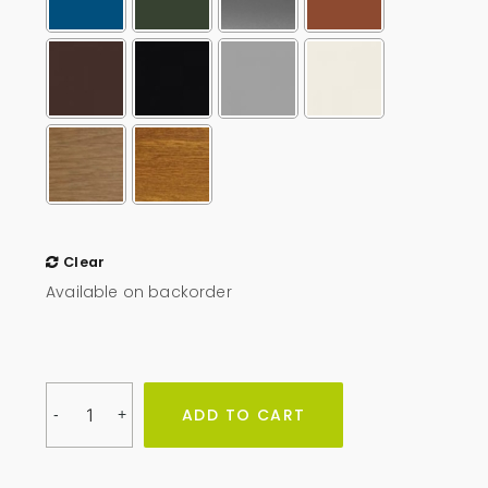
Clear
Available on backorder
Obudowa
ADD TO CART
-
+
na
pojemniki
1100l