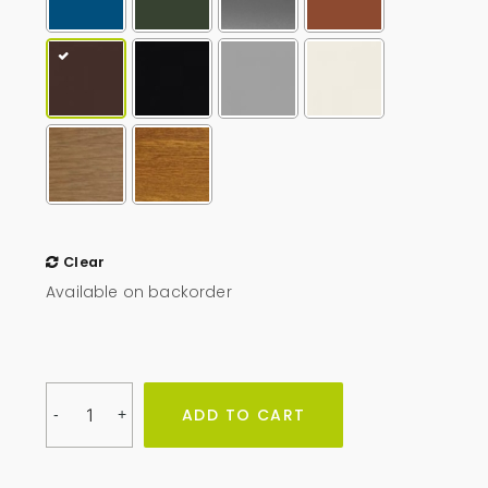
Clear
Available on backorder
Obudowa
ADD TO CART
-
+
na
pojemniki
1100l