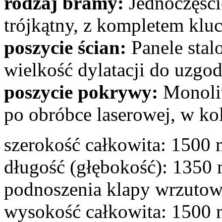
rodzaj bramy:
Jednoczęśc
trójkątny, z kompletem klu
poszycie ścian:
Panele sta
wielkość dylatacji do uzgod
poszycie pokrywy:
Monolit
po obróbce laserowej, w ko
szerokość całkowita: 1500
długość (głębokość): 1350
podnoszenia klapy wrzutow
wysokość całkowita: 1500