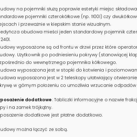
udowy na pojemniki służą poprawie estetyki miejsc składow
andardowe pojemniki czterokółkowe (np. 1100l) czy dwukółkowe
ejscach i przeważnie w kiepskim stanie wizualnym.
jedyńcza obudowa mieści jeden standardowy pojemnik cztero
240l.
udowy wyposażone są od frontu w drzwi przez które operat
udowy. Użytkownik po podniesieniu pokrywy (stanowiącej kl
zpośrednio do wewnętrznego pojemnika kółkowego.
udowa wyposażona jest w stopki do kotwienia i poziomowania
udowa wyposażona jest w 2 teleskopy ułatwiający otwieranie
krywę w górnym położeniu co umożliwia wrzucanie odpadów
posażenie dodatkowe
: Tabliczki informacyjne o nazwie fra
apy i na zamek trójkątny.
posażenie dodatkowe jest płatne dodatkowo.
udowy można łączyć ze sobą.