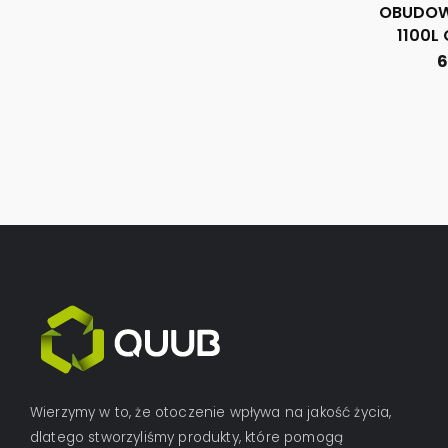
OBUDOW
1100L
6
Wierzymy w to, że otoczenie wpływa na jakość życia,
dlatego stworzyliśmy produkty, które pomogą