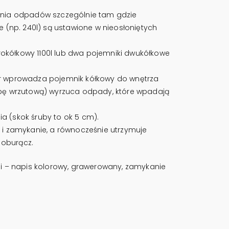
ania odpadów szczególnie tam gdzie
 (np. 240l) są ustawione w nieosłoniętych
kółkowy 1100l lub dwa pojemniki dwukółkowe
or wprowadza pojemnik kółkowy do wnętrza
apę wrzutową) wyrzuca odpady, które wpadają
 (skok śruby to ok 5 cm).
 i zamykanie, a równocześnie utrzymuje
 oburącz.
kcji – napis kolorowy, grawerowany, zamykanie