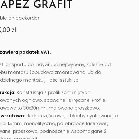
APEZ GRAFIT
able on backorder
0,00
zł
zawiera podatek VAT.
y transportu do indywidualnej wyceny, zależne od
obu montażu (obudowa zmontowana lub do
ielnego montażu), ilości sztuk itp.
rukcja:
Konstrukcja z profili zamkniętych
owanych ogniowo, spawane i skręcane. Profile
awowe to 30x30mm , malowane proszkowo.
 wrzutowa:
Jednoczęściowa, z blachy cynkowanej o
ści 1,5mm; monolityczna, po obróbce laserowej,
anej proszkowo, podnoszenie wspomagane 2
nikami gazowymi