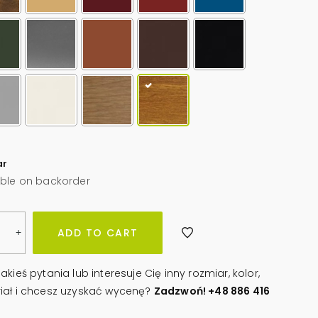
ar
able on backorder
owa
ADD TO CART
+
niki
akieś pytania lub interesuje Cię inny rozmiar, kolor,
iał i chcesz uzyskać wycenę?
Zadzwoń! +48 886 416
Z