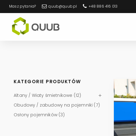
Masz pytania?
quub@quub.pl
+48 886 416 013
Sklep
Quub
KATEGORIE PRODUKTÓW
Altany / Wiaty śmietnikowe
(12)
Obudowy / zabudowy na pojemniki
(7)
Osłony pojemników
(3)