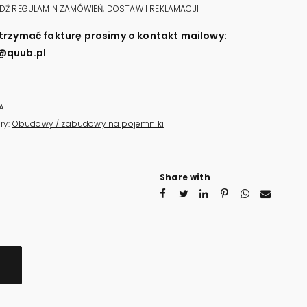
T
Ź REGULAMIN ZAMÓWIEŃ, DOSTAW I REKLAMACJI
ity
trzymać fakturę prosimy o kontakt mailowy:
@quub.pl
A
ry:
Obudowy / zabudowy na pojemniki
Share with