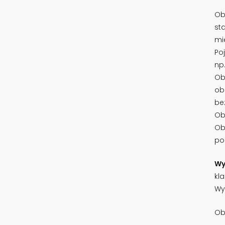
Ob
st
mi
Po
np.
Ob
ob
be
Ob
Ob
po
Wy
kl
Wy
Ob