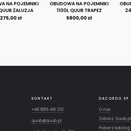
A NA POJEMNIKI
OBUDOWA NA POJEMNIKI
OBU
 QUUB ŻALUZJA
1100L QUUB TRAPEZ
24
275,00
zł
5800,00
zł
KONTAKT
DACORDO SP.
+48 886 416 013
O nas
Zobacz Quub.pl
quub@quub.pl
Pobierz katalog