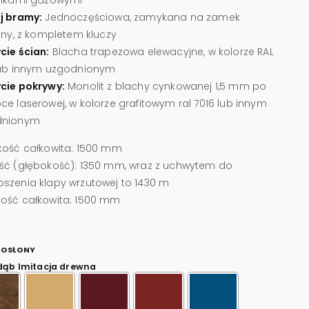
j bramy:
Jednoczęściowa, zamykana na zamek
ątny, z kompletem kluczy
cie ścian:
Blacha trapezowa elewacyjne, w kolorze RAL
lub innym uzgodnionym
cie pokrywy:
Monolit z blachy cynkowanej 1,5 mm po
ce laserowej, w kolorze grafitowym ral 7016 lub innym
dnionym
kość całkowita: 1500 mm
ść (głębokość): 1350 mm, wraz z uchwytem do
szenia klapy wrzutowej to 1430 m
ość całkowita: 1500 mm
 OSŁONY
dąb Imitacja drewna