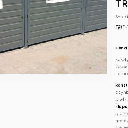
TR
Avail
580
Cena 
Koszt
spos
samodz
konst
ocynk
podst
klapa
grubo
malow
siłow