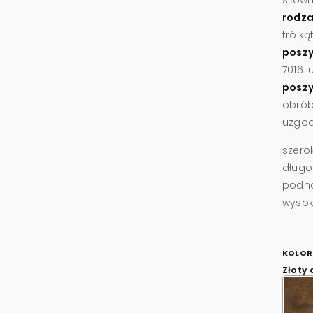
rodza
trójk
poszy
7016 
poszy
obrób
uzgo
szero
długo
podno
wysok
KOLOR
Złoty 