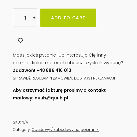
Obudowa
ADD TO CART
-
+
na
pojemniki
1100l
QUUB
TRAPEZ
Masz jakieś pytania lub interesuje Cię inny
quantity
rozmiar, kolor, materiał i chcesz uzyskać wycenę?
Zadzwoń! +48 886 416 013
SPRAWDŹ REGULAMIN ZAMÓWIEŃ, DOSTAW I REKLAMACJI
Aby otrzymać fakturę prosimy o kontakt
mailowy: quub@quub.pl
SKU:
N/A
Category:
Obudowy / zabudowy na pojemniki