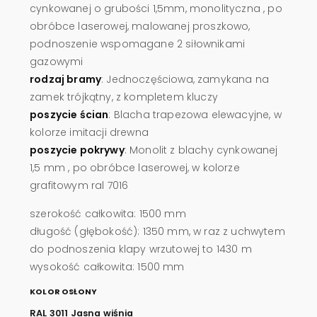
cynkowanej o grubości 1,5mm, monolityczna , po
obróbce laserowej, malowanej proszkowo,
podnoszenie wspomagane 2 siłownikami
gazowymi
rodzaj bramy
: Jednoczęściowa, zamykana na
zamek trójkątny, z kompletem kluczy
poszycie ścian
: Blacha trapezowa elewacyjne, w
kolorze imitacji drewna
poszycie pokrywy
: Monolit z blachy cynkowanej
1,5 mm , po obróbce laserowej, w kolorze
grafitowym ral 7016
szerokość całkowita: 1500 mm
długość (głębokość): 1350 mm, w raz z uchwytem
do podnoszenia klapy wrzutowej to 1430 m
wysokość całkowita: 1500 mm
KOLOR OSŁONY
RAL 3011 Jasna wiśnia