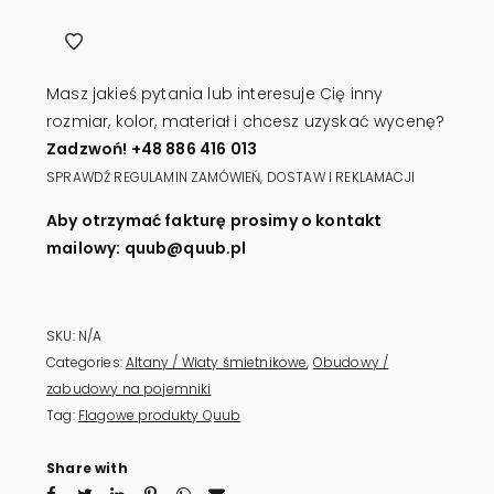
1100l
QUUB
ŻALUZJA
Masz jakieś pytania lub interesuje Cię inny
quantity
rozmiar, kolor, materiał i chcesz uzyskać wycenę?
Zadzwoń! +48 886 416 013
SPRAWDŹ REGULAMIN ZAMÓWIEŃ, DOSTAW I REKLAMACJI
Aby otrzymać fakturę prosimy o kontakt
mailowy: quub@quub.pl
SKU:
N/A
Categories:
Altany / Wiaty śmietnikowe
,
Obudowy /
zabudowy na pojemniki
Tag:
Flagowe produkty Quub
Share with