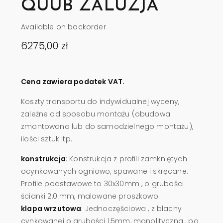
QUUB ŻALUZJA
Available on backorder
6275,00
zł
Cena zawiera podatek VAT.
Koszty transportu do indywidualnej wyceny,
zależne od sposobu montażu (obudowa
zmontowana lub do samodzielnego montażu),
ilości sztuk itp.
konstrukcja
: Konstrukcja z profili zamkniętych
ocynkowanych ogniowo, spawane i skręcane.
Profile podstawowe to 30x30mm , o grubości
ścianki 2,0 mm, malowane proszkowo.
klapa wrzutowa
: Jednoczęściowa , z blachy
cynkowanej o grubości 1,5mm, monolityczna , po