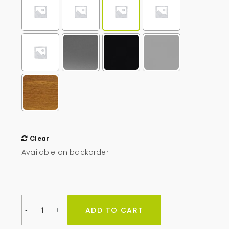
Clear
Available on backorder
Obudowa
ADD TO CART
-
+
na
pojemniki