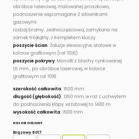
obróbce laserowej, malowanej proszkowo,
podnoszenie wspomagane 2 siłownikami
gazowymi
rodzaj bramy: Jednoczęściowa, zamykana na
zamek trójkątny, z kompletem kluczy
poszycie ścian
: Żaluzje elewacyjne, stalowe w
kolorze grafitowym (ral 7016)
poszycie pokrywy
: Monolit z blachy cynkowanej
1,5 mm , po obróbce laserowej, w kolorze
grafitowym ral 7016
szerokość całkowita
: 1500 mm
długość (głębokość)
: 1350 mm, w raz z uchwytem
do podnoszenia klapy wrzutowej to 1430 m
wysokość całkowita
: 1500 mm
KOLOR OSŁONY
Brązowy 8017