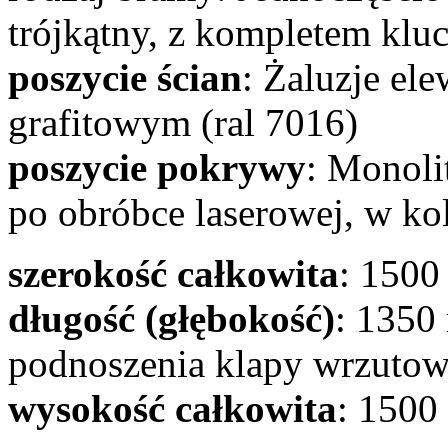
trójkątny, z kompletem klu
poszycie ścian
: Żaluzje el
grafitowym (ral 7016)
poszycie pokrywy
: Monoli
po obróbce laserowej, w ko
szerokość całkowita
: 150
długość (głębokość)
: 1350
podnoszenia klapy wrzutow
wysokość całkowita
: 150