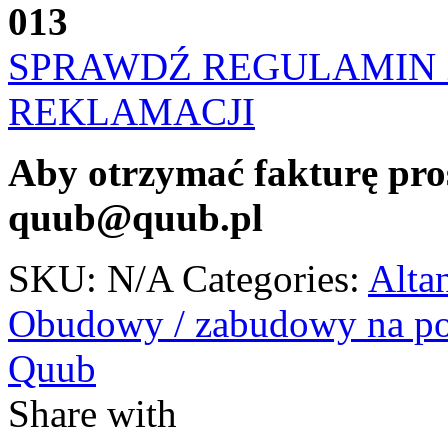
013
SPRAWDŹ REGULAMIN 
REKLAMACJI
Aby otrzymać fakturę pro
quub@quub.pl
SKU:
N/A
Categories:
Alta
Obudowy / zabudowy na po
Quub
Share with