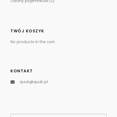
Osłony pojemników
(3)
TWÓJ KOSZYK
No products in the cart.
KONTAKT
quub@quub.pl