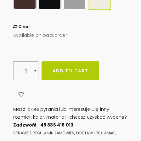
Clear
Available on backorder
Osłona
ADD TO CART
-
+
pojemników
-
blacha
perforowana
malowana
Masz jakieś pytania lub interesuje Cię inny
Proszkowo
rozmiar, kolor, materiał i chcesz uzyskać wycenę?
300
Zadzwoń! +48 886 416 013
x
SPRAWDŹ REGULAMIN ZAMÓWIEŃ, DOSTAW I REKLAMACJI
200