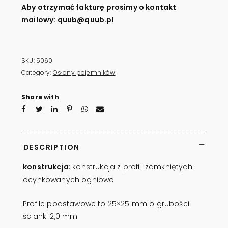
cm
Aby otrzymać fakturę prosimy o kontakt
quantity
mailowy: quub@quub.pl
SKU:
5060
Category:
Osłony pojemników
Share with
DESCRIPTION
konstrukcja
: konstrukcja z profili zamkniętych
ocynkowanych ogniowo
Profile podstawowe to 25×25 mm o grubości
ścianki 2,0 mm