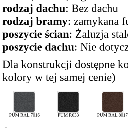
rodzaj dachu
: Bez dachu
rodzaj bramy
: zamykana f
poszycie ścian
: Żaluzja st
poszycie dachu
: Nie dotyc
Dla konstrukcji dostępne k
kolory w tej samej cenie)
PUM RAL 7016
PUM R033
PUM RAL 8017