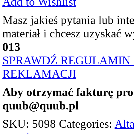
Add to Wishlist
Masz jakieś pytania lub inte
materiał i chcesz uzyskać 
013
SPRAWDŹ REGULAMIN 
REKLAMACJI
Aby otrzymać fakturę pro
quub@quub.pl
SKU:
5098
Categories:
Alt