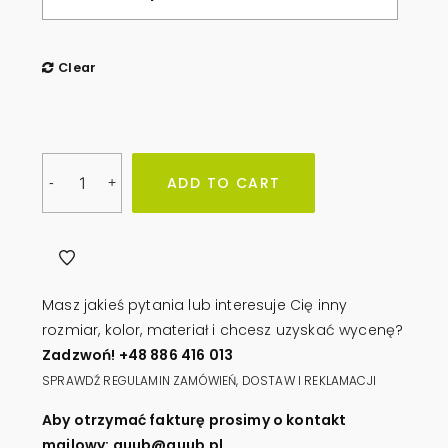
Clear
Wiata
ADD TO CART
-
+
śmietnikowa
MODERN
quantity
Masz jakieś pytania lub interesuje Cię inny
rozmiar, kolor, materiał i chcesz uzyskać wycenę?
Zadzwoń! +48 886 416 013
SPRAWDŹ REGULAMIN ZAMÓWIEŃ, DOSTAW I REKLAMACJI
Aby otrzymać fakturę prosimy o kontakt
mailowy: quub@quub.pl