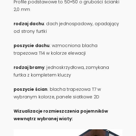
Profile podstawowe to 50×50 o grubości ścianki
2,0 mm
rodzaj dachu
: dach jednospadowy, opadający
od strony furtki
poszycie dachu
: wzmocniona blacha
trapezowa T14 w kolorze elewacji
rodzaj bramy
: jednoskrzydłowa, zamykana
furtka z kompletem kluczy
poszycie ścian
: blacha trapezowa T7 w
wybranym kolorze, panele siatkowe 2D
Wizualizacje rozmieszczenia pojemników
wewnątrz wybranej wiaty: