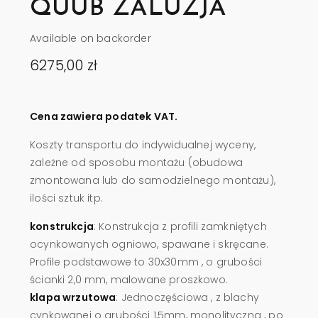
QUUB ŻALUZJA
Available on backorder
6275,00
zł
Cena zawiera podatek VAT.
Koszty transportu do indywidualnej wyceny,
zależne od sposobu montażu (obudowa
zmontowana lub do samodzielnego montażu),
ilości sztuk itp.
konstrukcja
: Konstrukcja z profili zamkniętych
ocynkowanych ogniowo, spawane i skręcane.
Profile podstawowe to 30x30mm , o grubości
ścianki 2,0 mm, malowane proszkowo.
klapa wrzutowa
: Jednoczęściowa , z blachy
cynkowanej o grubości 1,5mm, monolityczna , po