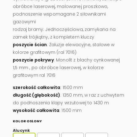
obróbce laserowej, malowanej proszkowo,
podnoszenie wspomagane 2 siłownikami
gazowymi
rodzaj bramy: Jednoczęściowa, zamykana na
zamek trójkątny, z kompletem kluczy
poszycie ścian
: Żaluzje elewacyjne, stalowe w
kolorze grafitowym (ral 7016)
poszycie pokrywy
: Monolit z blachy cynkowanej
1,5 mm , po obróbce laserowej, w kolorze
grafitowym ral 7016
szerokość całkowita
: 1500 mm
długość (głębokość)
: 1350 mm, w raz z uchwytem
do podnoszenia klapy wrzutowej to 1430 m
wysokość całkowita
: 1500 mm
KOLOR OSŁONY
Alucynk