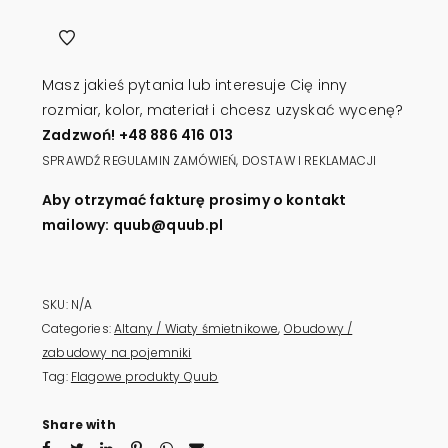
1100l
QUUB
ŻALUZJA
Masz jakieś pytania lub interesuje Cię inny
quantity
rozmiar, kolor, materiał i chcesz uzyskać wycenę?
Zadzwoń! +48 886 416 013
SPRAWDŹ REGULAMIN ZAMÓWIEŃ, DOSTAW I REKLAMACJI
Aby otrzymać fakturę prosimy o kontakt
mailowy: quub@quub.pl
SKU:
N/A
Categories:
Altany / Wiaty śmietnikowe
,
Obudowy /
zabudowy na pojemniki
Tag:
Flagowe produkty Quub
Share with