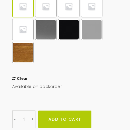
Clear
Available on backorder
Obudowa
ADD TO CART
-
+
na
pojemniki