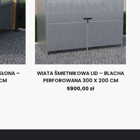
SŁONA –
WIATA ŚMIETNIKOWA LID – BLACHA
 CM
PERFOROWANA 300 X 200 CM
5900,00
zł