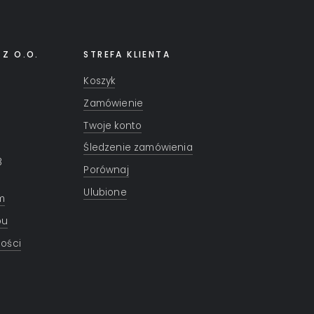
 Z O.O.
STREFA KLIENTA
Koszyk
Zamówienie
Twoje konto
Śledzenie zamówienia
8
Porównaj
Ulubione
m
pu
ności