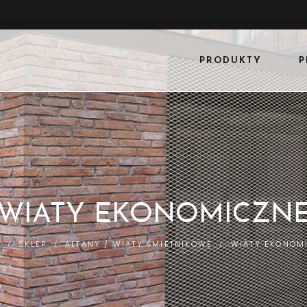
PRODUKTY
P
WIATY EKONOMICZN
E
SKLEP
ALTANY / WIATY ŚMIETNIKOWE
WIATY EKONOM
/
/
/