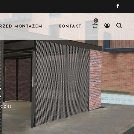
0
RZED MONTAŻEM
KONTAKT
E
ICZNE