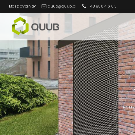
Masz pytania?
quub@quub.pl
+48 886 416 013
Sklep
Quub
HOM