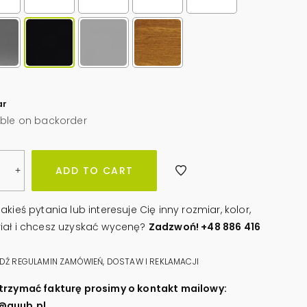
ar
able on backorder
owa
ADD TO CART
+
niki
akieś pytania lub interesuje Cię inny rozmiar, kolor,
iał i chcesz uzyskać wycenę?
Zadzwoń! +48 886 416
JA
ity
Ź REGULAMIN ZAMÓWIEŃ, DOSTAW I REKLAMACJI
trzymać fakturę prosimy o kontakt mailowy:
@quub.pl