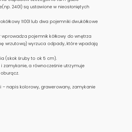
e(np. 240l) są ustawione w nieosłoniętych
kółkowy 1100l lub dwa pojemniki dwukółkowe
or wprowadza pojemnik kółkowy do wnętrza
apę wrzutową) wyrzuca odpady, które wpadają
 (skok śruby to ok 5 cm).
 i zamykanie, a równocześnie utrzymuje
 oburącz.
kcji – napis kolorowy, grawerowany, zamykanie