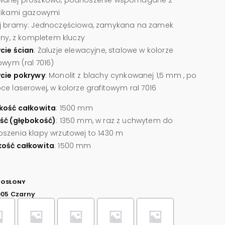
nikami gazowymi
j bramy: Jednoczęściowa, zamykana na zamek
ątny, z kompletem kluczy
cie ścian
: Żaluzje elewacyjne, stalowe w kolorze
owym (ral 7016)
cie pokrywy
: Monolit z blachy cynkowanej 1,5 mm , po
ce laserowej, w kolorze grafitowym ral 7016
kość całkowita
: 1500 mm
ść (głębokość)
: 1350 mm, w raz z uchwytem do
szenia klapy wrzutowej to 1430 m
ość całkowita
: 1500 mm
 OSŁONY
005 Czarny