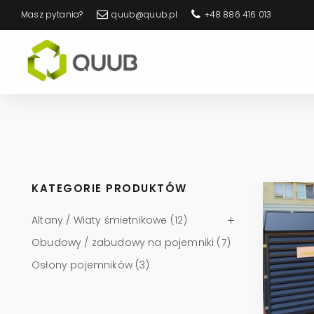
Masz pytania?
quub@quub.pl
+48 886 416 013
Sklep
Quub
KATEGORIE PRODUKTÓW
Altany / Wiaty śmietnikowe
(12)
Obudowy / zabudowy na pojemniki
(7)
Osłony pojemników
(3)