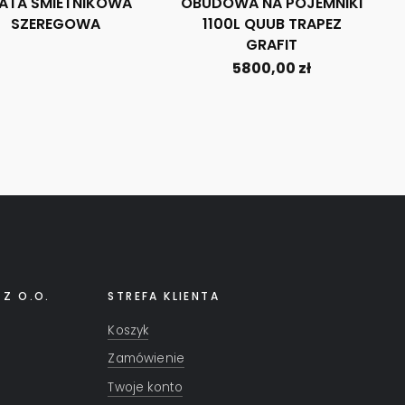
ATA ŚMIETNIKOWA
OBUDOWA NA POJEMNIKI
SZEREGOWA
1100L QUUB TRAPEZ
GRAFIT
5800,00
zł
 Z O.O.
STREFA KLIENTA
Koszyk
Zamówienie
Twoje konto