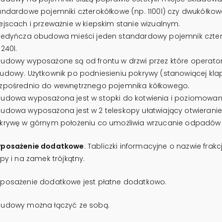
andardowe pojemniki czterokółkowe (np. 1100l) czy dwukółkow
ejscach i przeważnie w kiepskim stanie wizualnym.
jedyńcza obudowa mieści jeden standardowy pojemnik cztero
240l.
udowy wyposażone są od frontu w drzwi przez które operat
udowy. Użytkownik po podniesieniu pokrywy (stanowiącej kl
zpośrednio do wewnętrznego pojemnika kółkowego.
udowa wyposażona jest w stopki do kotwienia i poziomowania
udowa wyposażona jest w 2 teleskopy ułatwiający otwieranie
krywę w górnym położeniu co umożliwia wrzucanie odpadów
posażenie dodatkowe
: Tabliczki informacyjne o nazwie fra
apy i na zamek trójkątny.
posażenie dodatkowe jest płatne dodatkowo.
udowy można łączyć ze sobą.