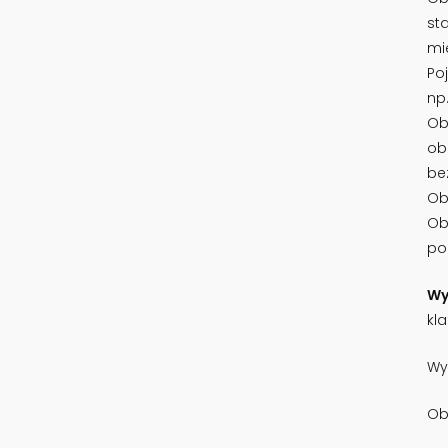
st
mi
Po
np.
Ob
ob
be
Ob
Ob
po
Wy
kl
Wy
Ob