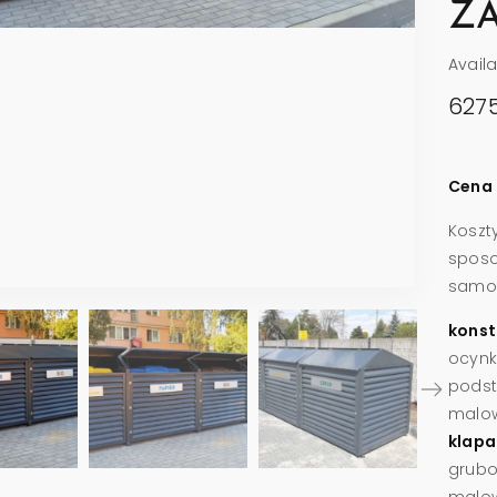
Ż
Avail
627
Cena 
Koszt
spos
samodz
konst
ocynk
podst
malow
klapa
grubo
malow