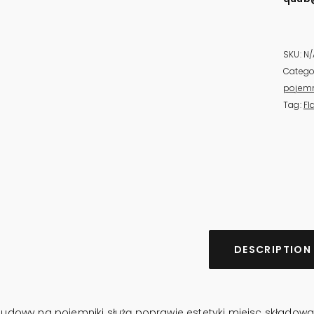
SKU:
N/
Catego
pojemn
Tag:
Fl
DESCRIPTION
udowy na pojemniki służą poprawie estetyki miejsc składow