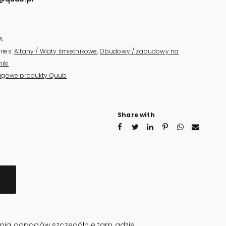
A
ries:
Altany / Wiaty śmietnikowe
,
Obudowy / zabudowy na
iki
agowe produkty Quub
Share with
ania odpadów szczególnie tam gdzie