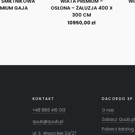
 ŚMIETNIKOWA
WIATA PREMIUM –
WI
EMIUM GAJA
OSŁONA – ŻALUZJA 400 X
300 CM
10950,00
zł
KONTAKT
DACORDO SP.
+48 886 416 013
O nas
Zobacz Quub.pl
quub@quub.pl
Pobierz katalog
ul. S. Wysockiej 2a/27