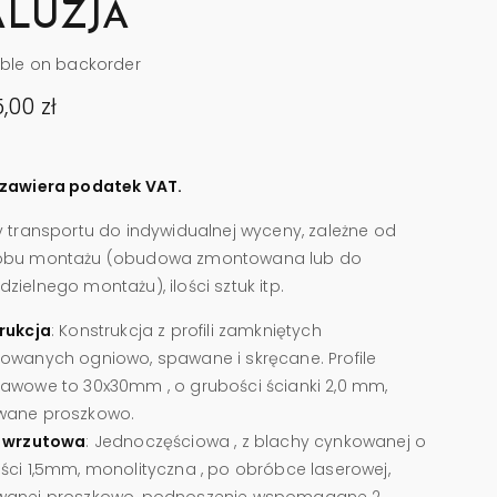
ALUZJA
able on backorder
5,00
zł
zawiera podatek VAT.
y transportu do indywidualnej wyceny, zależne od
obu montażu (obudowa zmontowana lub do
ielnego montażu), ilości sztuk itp.
rukcja
: Konstrukcja z profili zamkniętych
owanych ogniowo, spawane i skręcane. Profile
awowe to 30x30mm , o grubości ścianki 2,0 mm,
ane proszkowo.
 wrzutowa
: Jednoczęściowa , z blachy cynkowanej o
ści 1,5mm, monolityczna , po obróbce laserowej,
anej proszkowo, podnoszenie wspomagane 2