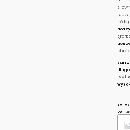
siłow
rodza
trójk
poszy
grafit
poszy
obrób
szero
długo
podno
wysok
KOLOR
RAL 9