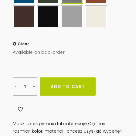
Clear
Available on backorder
Osłona
ADD TO CART
-
+
pojemników
-
deska
300
x
Masz jakieś pytania lub interesuje Cię inny
200
rozmiar, kolor, materiał i chcesz uzyskać wycenę?
cm