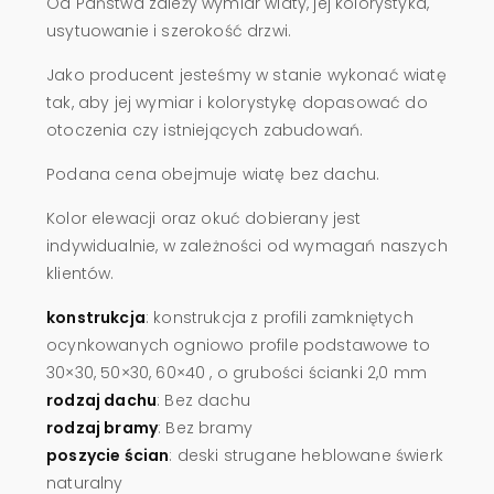
Od Państwa zależy wymiar wiaty, jej kolorystyka,
usytuowanie i szerokość drzwi.
Jako producent jesteśmy w stanie wykonać wiatę
tak, aby jej wymiar i kolorystykę dopasować do
otoczenia czy istniejących zabudowań.
Podana cena obejmuje wiatę bez dachu.
Kolor elewacji oraz okuć dobierany jest
indywidualnie, w zależności od wymagań naszych
klientów.
konstrukcja
: konstrukcja z profili zamkniętych
ocynkowanych ogniowo profile podstawowe to
30×30, 50×30, 60×40 , o grubości ścianki 2,0 mm
rodzaj dachu
: Bez dachu
rodzaj bramy
: Bez bramy
poszycie ścian
: deski strugane heblowane świerk
naturalny