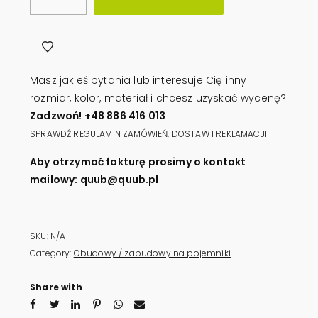
pojemniki
1100l
QUUB
TRAPEZ
Masz jakieś pytania lub interesuje Cię inny
GRAFIT
rozmiar, kolor, materiał i chcesz uzyskać wycenę?
quantity
Zadzwoń! +48 886 416 013
SPRAWDŹ REGULAMIN ZAMÓWIEŃ, DOSTAW I REKLAMACJI
Aby otrzymać fakturę prosimy o kontakt
mailowy: quub@quub.pl
SKU:
N/A
Category:
Obudowy / zabudowy na pojemniki
Share with