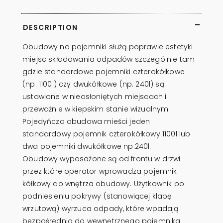
DESCRIPTION
Obudowy na pojemniki służą poprawie estetyki
miejsc składowania odpadów szczególnie tam
gdzie standardowe pojemniki czterokółkowe
(np. 1100l) czy dwukółkowe (np. 240l) są
ustawione w nieosłoniętych miejscach i
przeważnie w kiepskim stanie wizualnym.
Pojedyńcza obudowa mieści jeden
standardowy pojemnik czterokółkowy 1100l lub
dwa pojemniki dwukółkowe np.240l.
Obudowy wyposażone są od frontu w drzwi
przez które operator wprowadza pojemnik
kółkowy do wnętrza obudowy. Użytkownik po
podniesieniu pokrywy (stanowiącej klapę
wrzutową) wyrzuca odpady, które wpadają
bezpośrednio do wewnętrznego pojemnika