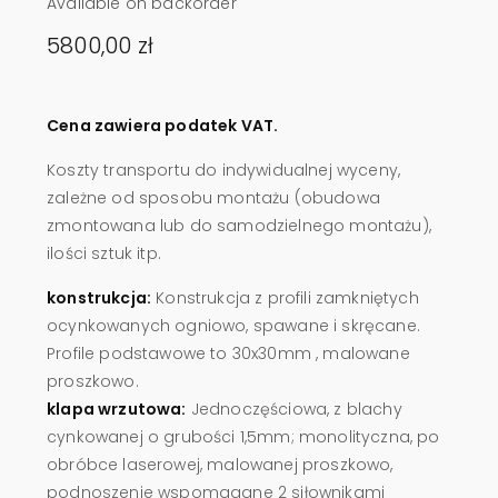
Available on backorder
5800,00
zł
Cena zawiera podatek VAT.
Koszty transportu do indywidualnej wyceny,
zależne od sposobu montażu (obudowa
zmontowana lub do samodzielnego montażu),
ilości sztuk itp.
konstrukcja:
Konstrukcja z profili zamkniętych
ocynkowanych ogniowo, spawane i skręcane.
Profile podstawowe to 30x30mm , malowane
proszkowo.
klapa wrzutowa:
Jednoczęściowa, z blachy
cynkowanej o grubości 1,5mm; monolityczna, po
obróbce laserowej, malowanej proszkowo,
podnoszenie wspomagane 2 siłownikami