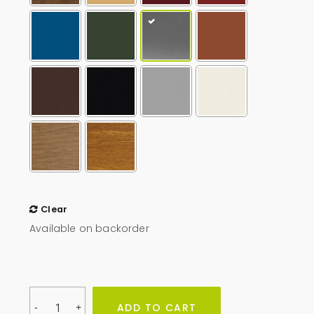
Clear
Available on backorder
Obudowa
ADD TO CART
-
+
na