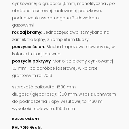
cynkowanej o grubości 1,5mm, monolityczna , po
obróbce laserowej, malowanej proszkowo,
podnoszenie wspomagane 2 siłownikami
gazowymi
rodzaj bramy
: Jednoczęściowa, zamykana na
zamek trójkątny, z kompletem kluczy
poszycie ścian
: Blacha trapezowa elewacyjne, w
kolorze imitacji drewna
poszycie pokrywy
: Monolit z blachy cynkowanej
1,5 mm , po obróbce laserowej, w kolorze
grafitowym ral 7016
szerokość całkowita: 1500 mm
długość (głębokość): 1350 mm, w raz z uchwytem
do podnoszenia klapy wrzutowej to 1430 m
wysokość całkowita: 1500 mm
KOLOR OSŁONY
RAL 7016 Grafit