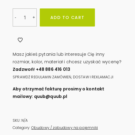
Obudowa
ADD TO CART
-
+
na
pojemniki
1100l
QUUB
TRAPEZ
Masz jakieś pytania lub interesuje Cię inny
quantity
rozmiar, kolor, materiał i chcesz uzyskać wycenę?
Zadzwoń! +48 886 416 013
SPRAWDŹ REGULAMIN ZAMÓWIEŃ, DOSTAW I REKLAMACJI
Aby otrzymać fakturę prosimy o kontakt
mailowy: quub@quub.pl
SKU:
N/A
Category:
Obudowy / zabudowy na pojemniki